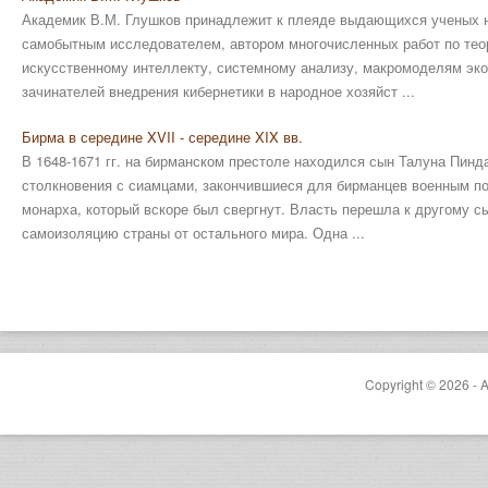
Академик В.М. Глушков принадлежит к плеяде выдающихся ученых н
самобытным исследователем, автором многочисленных работ по теор
искусственному интеллекту, системному анализу, макромоделям экон
зачинателей внедрения кибернетики в народное хозяйст ...
Бирма в середине XVII - середине XIX вв.
В 1648-1671 гг. на бирманском престоле находился сын Талуна Пинд
столкновения с сиамцами, закончившиеся для бирманцев военным п
монарха, который вскоре был свергнут. Власть перешла к другому с
самоизоляцию страны от остального мира. Одна ...
Copyright © 2026 - A