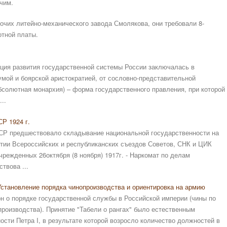
чим.
очих литейно-механического завода Смолякова, они требовали 8-
отной платы.
нция развития государственной системы России заключалась в
мой и боярской аристократией, от сословно-представительной
солютная монархия) – форма государственного правления, при которой
..
Р 1924 г.
Р предшествовало складывание национальной государственности на
стии Всероссийских и республиканских съездов Советов, СНК и ЦИК
режденных 26октября (8 ноября) 1917г. - Наркомат по делам
твова ...
 Установление порядка чинопроизводства и ориентировка на армию
он о порядке государственной службы в Российской империи (чины по
роизводства). Принятие "Табели о рангах" было естественным
ти Петра I, в результате которой возросло количество должностей в