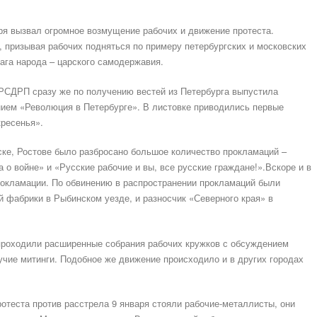
ря вызвал огромное возмущение рабочих и движение протеста.
 призывая рабочих подняться по примеру петербургских и московских
рага народа – царского самодержавия.
 РСДРП сразу же по получению вестей из Петербурга выпустила
нием «Революция в Петербурге». В листовке приводились первые
кресенья».
ске, Ростове было разбросано большое количество прокламаций –
о войне» и «Русские рабочие и вы, все русские граждане!».Вскоре и в
рокламации. По обвинению в распространении прокламаций были
й фабрики в Рыбинском уезде, и разносчик «Северного края» в
 проходили расширенные собрания рабочих кружков с обсуждением
учие митинги. Подобное же движение происходило и в других городах
ротеста против расстрела 9 января стояли рабочие-металлисты, они