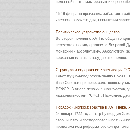
поденной платы мастеровым и чернорабо
15-16 февраля произошла забастовка раб
часового рабочего дня, повышения зараб
Политическое устройство общества
Во второй половине XVII в. общая тенде
переходе от самодержавия с Боярской Ду
монархии к абсолютизму. Абсолютизм (аб
верховная власть в государстве полност .
Структура и содержание Конституции ССС
Конституционному оформлению Союза СС
базе Советов при непосредственном уча
РСФСР. В числе первых 13наркоматов, уч
национальностей РСФСР. Наркомнац дейс
Порядок чинопроизводства в XVIII веке.
24 января 1722 года Петр I утвердил Зак
старшинству и последовательность чиноп
продолжением реформаторской деятельнос