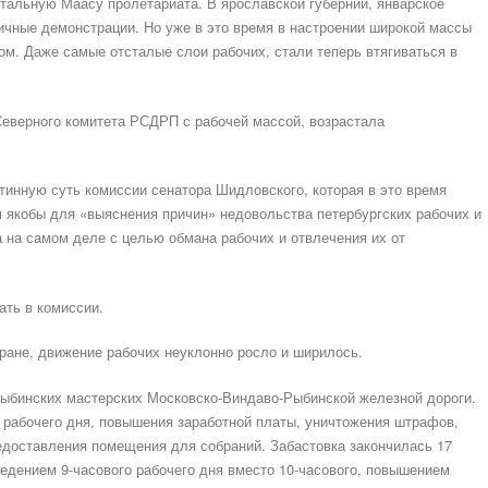
тальную Маасу пролетариата. В ярославской губернии, январское
ичные демонстрации. Но уже в это время в настроении широкой массы
м. Даже самые отсталые слои рабочих, стали теперь втягиваться в
Северного комитета РСДРП с рабочей массой, возрастала
тинную суть комиссии сенатора Шидловского, которая в это время
 якобы для «выяснения причин» недовольства петербургских рабочих и
а на самом деле с целью обмана рабочих и отвлечения их от
ать в комиссии.
тране, движение рабочих неуклонно росло и ширилось.
Рыбинских мастерских Московско-Виндаво-Рыбинской железной дороги.
 рабочего дня, повышения заработной платы, уничтожения штрафов,
едоставления помещения для собраний. Забастовка закончилась 17
едением 9-часового рабочего дня вместо 10-часового, повышением