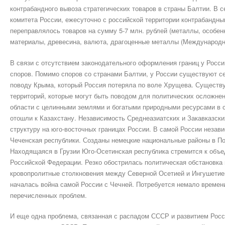
контра­бандного вывоза стратегических товаров в страны Балтии. В с
комитета России, ежесуточно с российской территории контрабандны
переправлялось товаров на сумму 5-7 млн. рублей (металлы, особен
материалы, древесина, валюта, драгоценные металлы (Международная
В связи с отсутствием законодательного оформления границ у Росс
споров. Помимо споров со странами Балтии, у России существуют се
поводу Крыма, который Россия потеряла по воле Хрущева. Существ
территорий, которые могут быть поводом для политических осложнен
области с целинными землями и богатыми природными ресурсами в с
отошли к Казахстану. Независимость Среднеазиатских и Закавказск
структуру на юго-восточных границах России. В самой России незав
Чеченская республики. Созданы немецкие национальные районы в По
Находящаяся в Грузии Юго-Осетинская республика стремится к объе
Российской Федерации. Резко обострилась политическая обстановка
кровопролитные столкновения между Северной Осетией и Ингушетией
началась война самой России с Чечней. Потребуется немало времен
перечисленных проблем.
И еще одна проблема, связанная с распадом СССР и развитием Росс