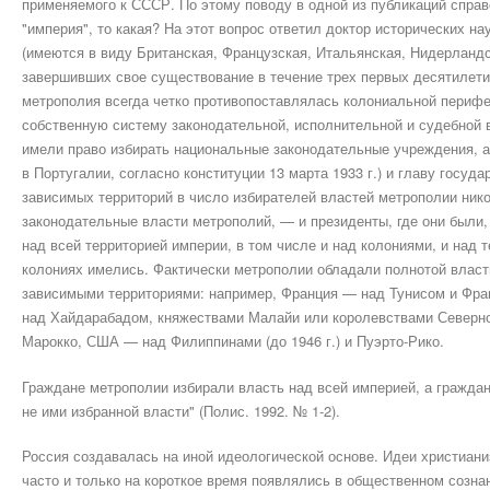
применяемого к СССР. По этому поводу в одной из публикаций спра
"империя", то какая? На этот вопрос ответил доктор исторических на
(имеются в виду Британская, Французская, Итальянская, Нидерландс
завершивших свое существо­вание в течение трех первых десятилети
метрополия всегда четко противопоставлялась колониальной перифе
собственную систему законодательной, исполнительной и судебной 
имели право избирать национальные законодательные учреждения, а
в Португалии, согласно конституции 13 марта 1933 г.) и главу госуд
зависимых территорий в число избирателей властей метрополии нико
законодательные власти метрополий, — и президенты, где они были
над всей территорией империи, в том числе и над колониями, и над
колониях имелись. Фактически метрополии обладали полнотой власт
зависимыми территориями: например, Франция — над Тунисом и Фра
над Хайдарабадом, княжествами Малайи или королевствами Северн
Марокко, США — над Филиппинами (до 1946 г.) и Пуэрто-Рико.
Граждане метрополии избирали власть над всей империей, а гражда
не ими избранной власти" (Полис. 1992. № 1-2).
Россия создавалась на иной идеологической основе. Идеи христиани
часто и только на короткое время появлялись в общественном созна