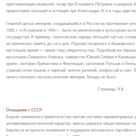
христианизации казанских татар при Елизавете Петровне (середина X
православие латышей и эстонцев при Александре III и в годы царство
Главной целью империи, создававшейся в России на протяжении чет
1552 г. и Астрахани в 1554 г., была не религиозная и культурная асс
государства. К примеру, поволожские народы большей частью сохра
историческую память до сего дня. Подъем татарского и башкирского
настоящее время — яркие тому свидетельства. Подобным же образом
мусульман Северного Кавказа, ламаистов Южной Сибири и Калмыцко
армян, лютеран Прибалтики и Финляндии, католиков Польши и Литвы
страной сотен языков и наречий, многих религий, конфессий и сект. 
ничего похожего на классические империи Запада не было.
Страницы:
1
2
Отношения с СССР
Борьба нанкинского правительства против системы неравноправных 
антиимпериалистический характер, имела широкую общественную по
борьба не встретила понимания и поддержки московского партийно-г