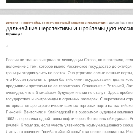
История
»
Перестройка, ее противоречивый характер и последствия
» Дальнейшие пер
Дальнейшие Перспективы И Проблемы Для Росси
Страница 1
Россия не только выиграла от ликвидации Союза, но и потеряла, ес
положение с тем, которое имело Российское государство до октября 
границы отодвинулись на восток. Она утратила самые важные порты,
что Россия граничит с тремя балтийскими государствами, два из ко
предъявили претензии на ее территорию. Отношения с Эстонией, Лат
очевидно, что в ближайшем будущем иными не станут. Здесь проблем
государствах и контрабанды в огромных размерах. С обретением ст
потеряла четыре стратегически важных торговых порта на Балтийск
Рижский, Вентспилс и Клайпедский и в обозримом будущем компенсир
1992 г. перевалка одной тонны нефти через Вентспилс обходилась Р
рублей. К тому же, если учесть уязвимость коммуникационного сооб
Литву, то значение "прибалтийской зоны" становится очевидным. Ро