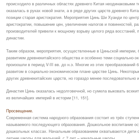
происходило в различных областях древнего Китая неодинаковыми т
оказалась в руках новой знати, а в ряде других царств древнего Кит
позиции старая аристократия. Мероприятия Цинь Ши Хуанди по цент
аристократии, повышение цен, увеличение налогов и повинностей, р
производителей привели к мощному взрыву целого ряда восстаний,
династии.
Таким образом, мероприятия, осуществленные в Циньской империи
развитием древнекитайского общества и особенно теми социально-э
произошли в период V-III вв. до н.э. Многие из этих преобразовани
развитом в социально-экономическом плане царстве Цинь. Некоторы
других древнекитайских царств, но гораздо менее последовательно 
Династия Цинь оказалась недолговечной, но сумела выковать всекит
из величайших империй в истории [11, 151].
Просвещение.
Современная система народного образования состоит из трёх ступене
называемого последующего образования. Дошкольное воспитание ос
дошкольных классах. Начальным образованием охватываются дети с 5
летние школы для малышей, с 7 лет – начальные школы. ...