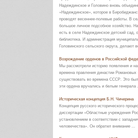
Надеждинское и Головино вновь объедин
«Надеждинское», которое в Биробиджанс
проводят весеннее-полевые работы. В с
большое личное подсобное хозяйство. На
есть в селе Надеждинское детский сад, 
библиотека. И администрация муниципал
Головинского сельского округа, делают 
Возрождение орденов в Российской фед
Мы рассмотрели историю появления и на
времена правления династии Романовых в
существовать во времена СССР. Это было
эти ордена вручались и белым генерала .
Историческая концепция Б.Н. Чичерина
Концепция русского исторического проце
диссертации «Областные учреждения Росси
установлением в соответствии с западни
человечества». Он обратил внимание ...