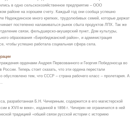
ились в одно сельскохозяйственное предприятие – ООО
ком районе на хорошем счету. Каждый год они сообща успешно
еле Надеждинское много крепких, трудолюбивых семей, которые держат
чинает постепенно налаживаться рынок сбыта продуктов ЛПХ. Так же
отделение связи, фельдшерско-акушерский пункт, Дом культуры,
ьного образования «Биробиджанский район», и администрация
все, чтобы успешно работала социальная сфера села.
ерации
граждения орденами Андрея Первозванного и Георгия Победоносца во
 России. Теперь стоит сказать, что эти ордена перестали
 обусловлено тем, что СССР – страна рабочего класс – пролетария. А
..
сса, разработанная Б.Н. Чичериным, содержится в его магистерской
и в XVII-м веке», изданной в 1856 г. Чичерин не ограничился в ней
ческой традицией «обшей связи русской истории с историею