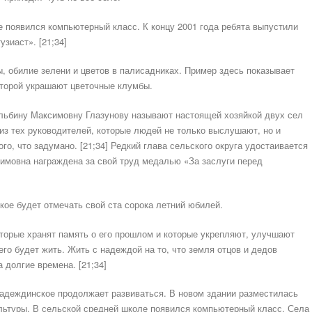
е появился компьютерный класс. К концу 2001 года ребята выпустили
зиаст». [21;34]
, обилие зелени и цветов в палисадниках. Пример здесь показывает
оторой украшают цветочные клумбы.
Альбину Максимовну Глазунову называют настоящей хозяйкой двух сел
 из тех руководителей, которые людей не только выслушают, но и
того, что задумано. [21;34] Редкий глава сельского округа удостаивается
имовна награждена за свой труд медалью «За заслуги перед
ое будет отмечать свой ста сорока летний юбилей.
торые хранят память о его прошлом и которые укрепляют, улучшают
его будет жить. Жить с надеждой на то, что земля отцов и дедов
 долгие времена. [21;34]
Надеждинское продолжает развиваться. В новом здании разместилась
льтуры. В сельской средней школе появился компьютерный класс. Села