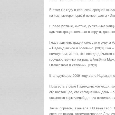
В этом же году в сельской средней школ
на компьютере первый номер газеты «Энту
В селе уютные, чистые, ухоженные улицы
администрация сельского округа, двор к
Главу администрации сельского округа 
– Надеждинское и Головино. [39;3] Она –
помогут им, из тех, кто всегда добьется 
государственных наград, а Альбина Макс
Отечеством II степени». [39;3]
В следующем 2009 году село Надеждинск
Пока есть в селе Надеждинское люди, ко
его настоящее, его сегодняшний день – с
останется кормилицей для их потомков на
Таким образом, в начале XXI века село 
средняя школа, отремонтировали Дом ку