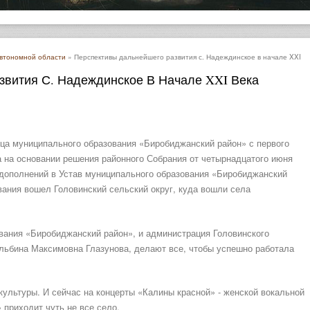
автономной области
» Перспективы дальнейшего развития с. Надеждинское в начале XXI
звития С. Надеждинское В Начале XXI Века
ца муниципального образования «Биробиджанский район» с первого
а на основании решения районного Собрания от четырнадцатого июня
 дополнений в Устав муниципального образования «Биробиджанский
вания вошел Головинский сельский округ, куда вошли села
вания «Биробиджанский район», и администрация Головинского
Альбина Максимовна Глазунова, делают все, чтобы успешно работала
ультуры. И сейчас на концерты «Калины красной» - женской вокальной
 приходит чуть не все село.