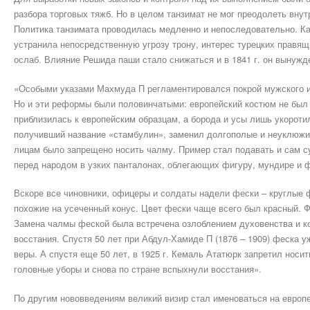
разбора торговых тяжб. Но в целом танзимат не мог преодолеть вну
Политика танзимата проводилась медленно и непоследовательно. Как
устранила непосредственную угрозу трону, интерес турецких правя
ослаб. Влияние Решида паши стало снижаться и в 1841 г. он вынужде
«Особыми указами Махмуда П регламентировался покрой мужского и 
Но и эти реформы были половинчатыми: европейский костюм не был 
приблизилась к европейским образцам, а борода и усы лишь укороти
получивший название «стамбулин», заменил долгополые и неуклюж
лицам было запрещено носить чалму. Пример стал подавать и сам сул
перед народом в узких панталонах, облегающих фигуру, мундире и 
Вскоре все чиновники, офицеры и солдаты надели фески – круглые 
похожие на усеченный конус. Цвет фески чаще всего был красный. Ф
Замена чалмы феской была встречена озлоблением духовенства и ко
восстания. Спустя 50 лет при Абдул-Хамиде П (1876 – 1909) феска
веры. А спустя еще 50 лет, в 1925 г. Кемаль Ататюрк запретил носи
головные уборы и снова по стране вспыхнули восстания».
По другим нововведениям великий визир стал именоваться на европ