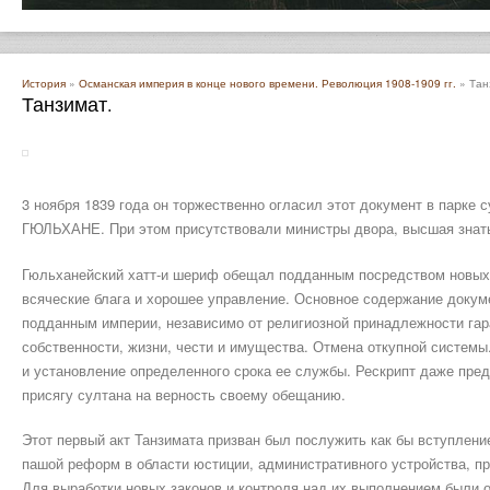
История
»
Османская империя в конце нового времени. Революция 1908-1909 гг.
» Тан
Танзимат.
3 ноября 1839 года он торжественно огласил этот документ в парке 
ГЮЛЬХАНЕ. При этом присутствовали министры двора, высшая знать
Гюльханейский хатт-и шериф обещал подданным посредством новых
всяческие блага и хорошее управление. Основное содержание доку
подданным империи, независимо от религиозной принадлежности га
собственности, жизни, чести и имущества. Отмена откупной систем
и установление определенного срока ее службы. Рескрипт даже пред
присягу султана на верность своему обещанию.
Этот первый акт Танзимата призван был послужить как бы вступлен
пашой реформ в области юстиции, административного устройства, п
Для выработки новых законов и контроля над их выполнением были 