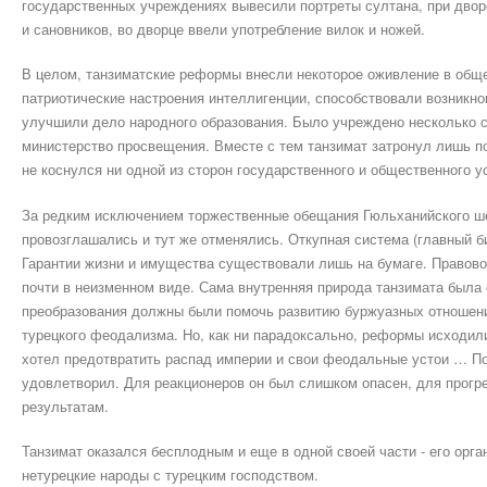
государственных учреждениях вывесили портреты султана, при двор
и сановников, во дворце ввели употребление вилок и ножей.
В целом, танзиматские реформы внесли некоторое оживление в общ
патриотические настроения интеллигенции, способствовали возникно
улучшили дело народного образования. Было учреждено несколько св
министерство просвещения. Вместе с тем танзимат затронул лишь п
не коснулся ни одной из сторон государственного и общественного у
За редким исключением торжественные обещания Гюльханийского ше
провозглашались и тут же отменялись. Откупная система (главный би
Гарантии жизни и имущества существовали лишь на бумаге. Правов
почти в неизменном виде. Сама внутренняя природа танзимата была 
преобразования должны были помочь развитию буржуазных отношени
турецкого феодализма. Но, как ни парадоксально, реформы исходил
хотел предотвратить распад империи и свои феодальные устои … По
удовлетворил. Для реакционеров он был слишком опасен, для прогре
результатам.
Танзимат оказался бесплодным и еще в одной своей части - его орг
нетурецкие народы с турецким господством.