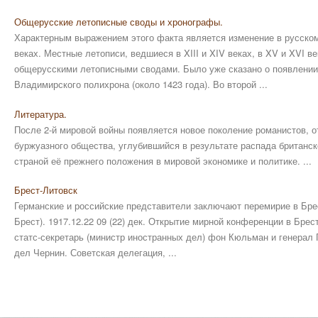
Общерусские летописные своды и хронографы.
Характерным выражением этого факта является изменение в русском
веках. Местные летописи, ведшиеся в XIII и XIV веках, в XV и XVI в
общерусскими летописными сводами. Было уже сказано о появлении 
Владимирского полихрона (около 1423 года). Во второй ...
Литература.
После 2-й мировой войны появляется новое поколение романистов, 
буржуазного общества, углубившийся в результате распада британск
страной её прежнего положения в мировой экономике и политике. ...
Брест-Литовск
Германские и российские представители заключают перемирие в Бре
Брест). 1917.12.22 09 (22) дек. Открытие мирной конференции в Бре
статс-секретарь (министр иностранных дел) фон Кюльман и генерал
дел Чернин. Советская делегация, ...