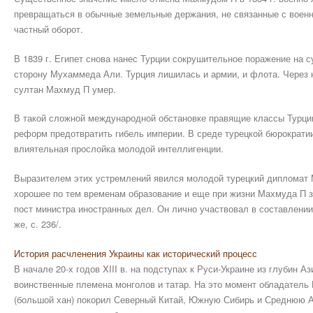
превращаться в обычные земельные держания, не связанные с военн
частный оборот.
В 1839 г. Египет снова нанес Турции сокрушительное поражение на 
сторону Мухаммеда Али. Турция лишилась и армии, и флота. Через 
султан Махмуд П умер.
В такой сложной международной обстановке правящие классы Турци
реформ предотвратить гибель империи. В среде турецкой бюрократи
влиятельная прослойка молодой интеллигенции.
Выразителем этих устремлений явился молодой турецкий диплома
хорошее по тем временам образование и еще при жизни Махмуда П з
пост министра иностранных дел. Он лично участвовал в составлени
же, с. 236/.
История расчленения Украины как исторический процесс
В начале 20-х годов XIII в. на подступах к Руси-Украине из глубин А
воинственные племена монголов и татар. На это момент обладатель
(большой хан) покорил Северный Китай, Южную Сибирь и Среднюю А