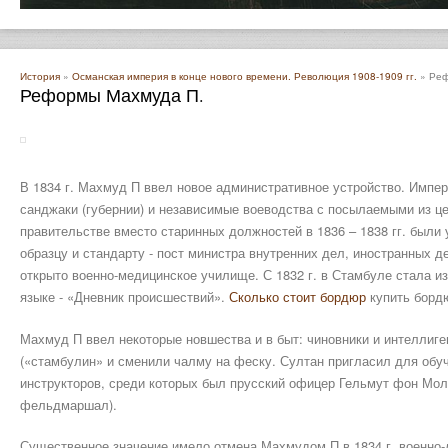
История
»
Османская империя в конце нового времени. Революция 1908-1909 гг.
» Реф
Реформы Махмуда П.
В 1834 г. Махмуд П ввел новое административное устройство. Импер
санджаки (губернии) и независимые воеводства с посылаемыми из ц
правительстве вместо старинных должностей в 1836 – 1838 гг. были
образцу и стандарту - пост министра внутренних дел, иностранных д
открыто военно-медицинское училище. С 1832 г. в Стамбуле стала из
языке - «Дневник происшествий».
Сколько стоит бордюр
купить борд
Махмуд П ввел некоторые новшества и в быт: чиновники и интеллиге
(«стамбулин» и сменили чалму на феску. Султан пригласил для обу
инструкторов, среди которых был прусский офицер Гельмут фон Мол
фельдмаршал).
Существенное значение имело отмена Махмудом П в 1834 г. военно-