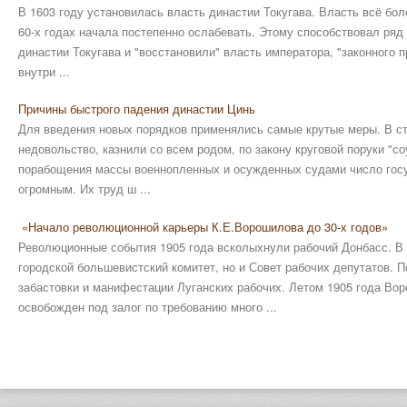
В 1603 году установилась власть династии Токугава. Власть всё бол
60-х годах начала постепенно ослабевать. Этому способствовал ряд 
династии Токугава и "восстановили" власть императора, "законного п
внутри ...
Причины быстрого падения династии Цинь
Для введения новых порядков применялись самые крутые меры. В стр
недовольство, казнили со всем родом, по закону круговой поруки "с
порабощения массы военнопленных и осужденных судами число госу
огромным. Их труд ш ...
«Начало революционной карьеры К.Е.Ворошилова до 30-х годов»
Революционные события 1905 года всколыхнули рабочий Донбасс. В 
городской большевистский комитет, но и Совет рабочих депутатов. 
забастовки и манифестации Луганских рабочих. Летом 1905 года Вор
освобожден под залог по требованию много ...