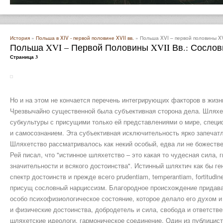
История
»
Польша в XIV - первой половине XVII вв.
» Польша XVI – первой половины XVI
Польша XVI – Первой Половины XVII Вв.: Сосло
Страница 3
Но и на этом не кончается перечень интегрирующих факторов в жизни
Чрезвычайно существенной была субъективная сторона дела. Шляхе
субкультуры с присущими только ей представлениями о мире, специф
и самосознанием. Эта субъективная исключительность ярко запечат
Шляхетство рассматривалось как некий особый, едва ли не божестве
Рей писал, что "истинное шляхетство – это какая то чудесная сила, 
значительности и всякого достоинства". Истинный шляхтич как бы г
спектр достоинств и прежде всего prudentiam, temperantiam, fortitudi
присущ сословный нарциссизм. Благородное происхождение придавал
особо психофизиологическое состояние, которое делало его духом 
и физические достоинства, добродетель и сила, свобода и ответстве
шляхетские идеологи, гармоническое соединение. Один из публицист