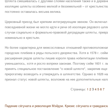
Шляхта смешивалась с другими слоями населения также и в деревн
изоляцию шляхты особенно мелкой и безземельной – от крестьянства
постоянно оставалась весьма велика.
Церковный приход был крепким интегрирующим звеном. Он включал ф
повседневной жизни не могло идти и речи об изоляции рядового шля
случаи социально и формально-правовой деградации шляхты, превра
номинально в крестьян.
Но более характерна для межсословных отношений противоположная 
городских плебеев в ряды польского дворянства. Хотя в 1578 г. сей
расширения рядов шляхты лишив короля права нобилитации плебеев,
уменьшилось, хотя и росло вопреки законам. Поэтому сейм 1601 г. 
принять специальное постановление "о новой шляхте", закрепив еще
прерогативу возводить и утверждать в шляхетстве. Однако в 1626 н
признал статус новой шляхты, возложив на нее дополнительные нало
Страницы:
1
2
3
4
5
6
7
Падение сёгуната и революция Мэйдзи. Кризис сёгуната и гражданск