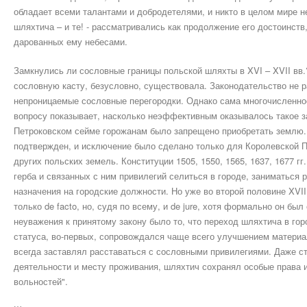
обладает всеми талантами и добродетелями, и никто в целом мире н
шляхтича – и те! - рассматривались как продолжение его достоинств
дарованных ему небесами.
Замкнулись ли сословные границы польской шляхты в XVI – XVII вв
сословную касту, безусловно, существовала. Законодательство не р
непроницаемые сословные перегородки. Однако сама многочисленно
вопросу показывает, насколько неэффективным оказывалось такое за
Петроковском сейме горожанам было запрещено приобретать землю. 
подтвержден, и исключение было сделано только для Королевской П
других польских земель. Конституции 1505, 1550, 1565, 1637, 1677 г
герба и связанных с ним привилегий селиться в городе, заниматься 
назначения на городские должности. Но уже во второй половине XVII 
только de facto, но, судя по всему, и de jure, хотя формально он бы
неуважения к принятому закону было то, что переход шляхтича в гор
статуса, во-первых, сопровождался чаще всего улучшением материа
всегда заставлял расставаться с сословными привилегиями. Даже с
деятельности и месту проживания, шляхтич сохранял особые права 
вольностей".