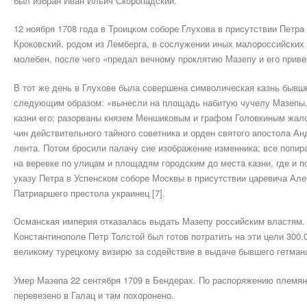
был избран Иван Ильич Скоропадский.
12 ноября 1708 года в Троицком соборе Глухова в присутствии Петра
Кроковский, родом из Лемберга, в сослужении иных малороссийских
молебен, после чего «предал вечному проклятию Мазепу и его приве
В тот же день в Глухове была совершена символическая казнь бывше
следующим образом: «вынесли на площадь набитую чучелу Мазепы. 
казни его; разорваны князем Меншиковым и графом Головкиным жало
чин действительного тайного советника и орден святого апостола Ан
лента. Потом бросили палачу сие изображение изменника; все попир
на веревке по улицам и площадям городским до места казни, где и по
указу Петра в Успенском соборе Москвы в присутствии царевича Ал
Патриаршего престола украинец [7].
Османская империя отказалась выдать Мазепу российским властям. 
Константинополе Петр Толстой был готов потратить на эти цели 300
великому турецкому визирю за содействие в выдаче бывшего гетман
Умер Мазепа 22 сентября 1709 в Бендерах. По распоряжению племянн
перевезено в Галац и там похоронено.