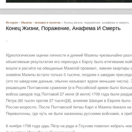
История
»
Мазепа - человек и политик
» Конец жизни, поражение, анафема и смерть
Конец Жизни, Поражение, Анафема И Смерть
Идеологические оценки личности и деяний Мазепы чрезвычайно разл
объективным результатом его перехода к Карлу было втягивание во
вошли в расчёте на обещанные Мазепой провиант, зимние квартиры и 
знамёна Мазепы встало только 3 тысячи, позднее к шведам присоед
(это по шведским данным, обычно называют вдвое меньшие числа). Э
решающем Полтавском сражении (и в Российской армии было больше 
войска шведов под Полтавой 27 июня (8 июля) 1709 года были разд
Петра (60 тысяч против 27 тысяч)[8], влияние Швеции в Европе было
России возросло. После Полтавской битвы Карл и Мазепа бежали на 
Переволочны, где чуть не были захвачены русскими войсками, и при
6 ноября 1708 года царь Пётр на раде в Глухове повелел избрать но