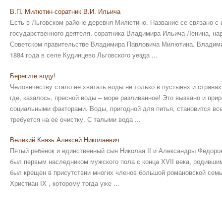
В.П. Милютин-соратник В.И. Ильича
Есть в Льговском районе деревня Милютино. Название се связано с 
государственного деятеля, соратника Владимира Ильича Ленина, на
Советском правительстве Владимира Павловича Милютина. Владим
1884 года в селе Кудинцево Льговского уезда ...
Берегите воду!
Человечеству стало не хватать воды не только в пустынях и страна
где, казалось, пресной воды – море разливанное! Это вызвано и при
социальными факторами. Воды, пригодной для питья, становится все
требуется на ее очистку. С талыми вода ...
Великий Князь Алексей Николаевич
Пятый ребёнок и единственный сын Николая II и Александры Фёдоро
был первым наследником мужского пола с конца XVII века, родивши
был крещен в присутствии многих членов большой романовской семь
Христиан IX , которому тогда уже ...