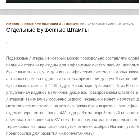
История
»
Первые печатные книги и их назначение
» Отдельные буквенные штампы
Отдельные Буквенные Штампы
Подвижные литеры, из которых можно произвольно составлять слова, 
большей степени пригодны для алфавитных систем письма, использ
буквенных знаков, чем для иероглифических систем, в которых кажд
античные времена отдельные литеры применяли для учебных целей.
буквенные штампы. В 1119 году в монастыре Прюфенинг близ Реген
углубленная надпись в глиняной дощечке. Гравированием штампов 
литерами занимались особенно широко чеканщики монет и золотых д
металлические штампы, на которых буквы были вырезаны рельефно и
отделки переплетов. Так с 1433 года работал нюрнбергский переплет
примеры, относящиеся к XV веку. В те времена мастер использовал
тиражирования таких штампов путем отливки изобрел Иоганн Гуттен
предпосылки для развития книгопечатания.(3)