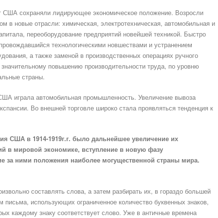
ет США сохраняли лидирующее экономическое положение. Возросли
ном в новые отрасли: химическая, электротехническая, автомобильная и
апитала, переоборудование предприятий новейшей техникой. Быстро
опровождавшийся технологическими новшествами и устранением
дования, а также заменой в производственных операциях ручного
 значительному повышению производительности труда, по уровню
альные страны.
ША играла автомобильная промышленность. Увеличение вывоза
кспансии. Во внешней торговле широко стала проявляться тенденция к
ия США в 1914-1919г.г. было дальнейшее увеличение их
й в мировой экономике, вступление в новую фазу
ие за ними положения наиболее могущественной страны мира.
извольно составлять слова, а затем разбирать их, в гораздо большей
м письма, использующих ограниченное количество буквенных знаков,
рых каждому знаку соответствует слово. Уже в античные времена