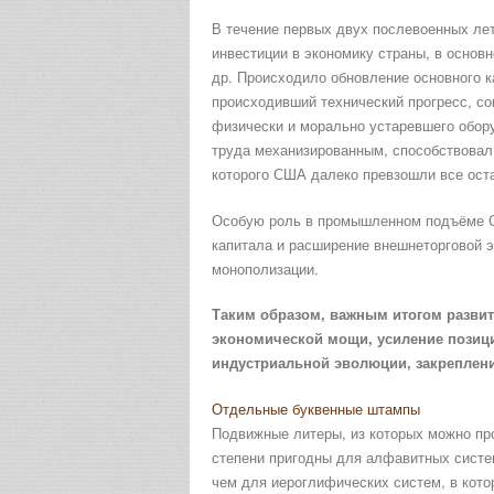
В течение первых двух послевоенных л
инвестиции в экономику страны, в основ
др. Происходило обновление основного к
происходивший технический прогресс, с
физически и морально устаревшего обору
труда механизированным, способствовал
которого США далеко превзошли все ост
Особую роль в промышленном подъёме С
капитала и расширение внешнеторговой э
монополизации.
Таким образом, важным итогом развит
экономической мощи, усиление позици
индустриальной эволюции, закреплен
Отдельные буквенные штампы
Подвижные литеры, из которых можно про
степени пригодны для алфавитных систе
чем для иероглифических систем, в кото