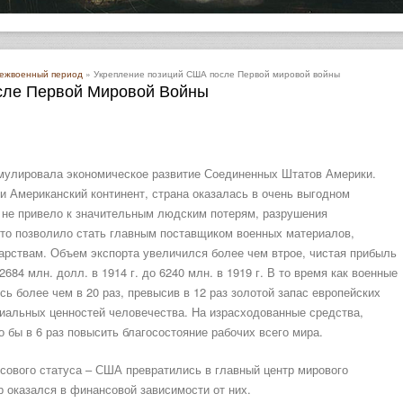
межвоенный период
» Укрепление позиций США после Первой мировой войны
сле Первой Мировой Войны
тимулировала экономическое развитие Соединенных Штатов Америки.
и Американский континент, страна оказалась в очень выгодном
г. не привело к значительным людским потерям, разрушения
что позволило стать главным поставщиком военных материалов,
рствам. Объем экспорта увеличился более чем втрое, чистая прибыль
684 млн. долл. в 1914 г. до 6240 млн. в 1919 г. В то время как военные
 более чем в 20 раз, превысив в 12 раз золотой запас европейских
риальных ценностей человечества. На израсходованные средства,
 бы в 6 раз повысить благосостояние рабочих всего мира.
ового статуса – США превратились в главный центр мирового
р оказался в финансовой зависимости от них.