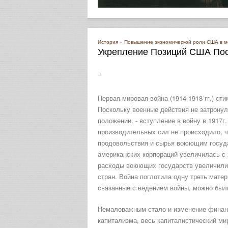
История
»
Повышение экономической роли США в 
Укрепление Позиций США По
Первая мировая война (1914-1918 гг.) с
Поскольку военные действия не затронул
положении. - вступление в войну в 1917
производительных сил не происходило, 
продовольствия и сырья воюющим госуда
американских корпораций увеличилась с 2
расходы воюющих государств увеличились
стран. Война поглотила одну треть мате
связанные с ведением войны, можно было
Немаловажным стало и изменение финанс
капитализма, весь капиталистический ми