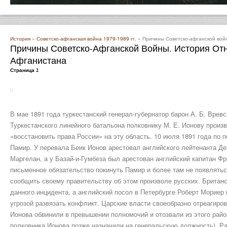
История
»
Советско-афганская война 1979-1989 гг.
» Причины Советско-афганской вой
Причины Советско-Афганской Войны. История От
Афганистана
Страница 2
В мае 1891 года туркестанский генерал-губернатор барон А. Б. Вревс
Туркестанского линейного батальона полковнику М. Е. Ионову произ
«восстановить права России» на эту область. 10 июля 1891 года по 
Памир. У перевала Беик Ионов арестовал английского лейтенанта Де
Маргелан, а у Базай-и-Гумбеза был арестован английский капитан Фр
письменное обязательство покинуть Памир и более там не появлятьс
сообщить своему правительству об этом произволе русских. Британ
данного инцидента, а английский посол в Петербурге Роберт Мориер 
угрозой развязать конфликт. Царские власти своеобразно отреагиров
Ионова обвинили в превышении полномочий и отозвали из этого райо
полковника Ионова позже назначили на генеральскую должность). Ра