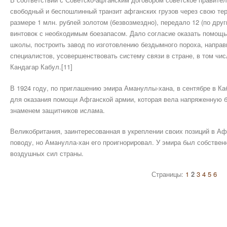
свободный и беспошлинный транзит афганских грузов через свою т
размере 1 млн. рублей золотом (безвозмездно), передало 12 (по друг
винтовок с необходимым боезапасом. Дало согласие оказать помощь
школы, построить завод по изготовлению бездымного пороха, направ
специалистов, усовершенствовать систему связи в стране, в том чи
Кандагар Кабул.[11]
В 1924 году, по приглашению эмира Амануллы-хана, в сентябре в Ка
для оказания помощи Афганской армии, которая вела напряженную 
знаменем защитников ислама.
Великобритания, заинтересованная в укреплении своих позиций в Аф
поводу, но Аманулла-хан его проигнорировал. У эмира был собствен
воздушных сил страны.
Страницы:
1
2
3
4
5
6