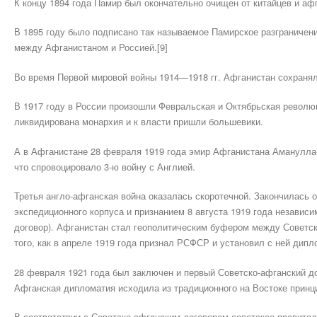
К концу 1894 года Памир был окончательно очищен от китайцев и аф
В 1895 году было подписано так называемое Памирское разграничен
между Афганистаном и Россией.[9]
Во время Первой мировой войны 1914—1918 гг. Афганистан сохранял
В 1917 году в России произошли Февральская и Октябрьская революц
ликвидирована монархия и к власти пришли большевики.
А в Афганистане 28 февраля 1919 года эмир Афганистана Аманулла-
что спровоцировало 3-ю войну с Англией.
Третья англо-афганская война оказалась скоротечной. Закончилась 
экспедиционного корпуса и признанием 8 августа 1919 года независ
договор). Афганистан стал геополитическим буфером между Советск
того, как в апреле 1919 года признал РСФСР и установил с ней дип
28 февраля 1921 года был заключен и первый Советско-афганский до
Афганская дипломатия исходила из традиционного на Востоке принцип
В соответствии с Советско-афганским договором советское правите