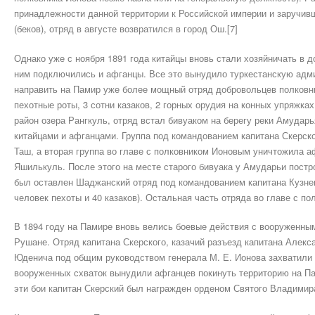
принадлежности данной территории к Российской империи и заручи
(беков), отряд в августе возвратился в город Ош.[7]
Однако уже с ноября 1891 года китайцы вновь стали хозяйничать в д
ним подключились и афганцы. Все это вынудило туркестанскую адми
направить на Памир уже более мощный отряд добровольцев полковни
пехотные роты, 3 сотни казаков, 2 горных орудия на конных упряжка
район озера Рангкуль, отряд встал бивуаком на берегу реки Амудар
китайцами и афганцами. Группа под командованием капитана Скерско
Таш, а вторая группа во главе с полковником Ионовым уничтожила а
Яшилькуль. После этого на месте старого бивуака у Амударьи постр
был оставлен Шаджанский отряд под командованием капитана Кузнец
человек пехоты и 40 казаков). Остальная часть отряда во главе с п
В 1894 году на Памире вновь велись боевые действия с вооруженны
Рушане. Отряд капитана Скерского, казачий разъезд капитана Алекс
Юденича под общим руководством генерала М. Е. Ионова захватили 
вооруженных схваток вынудили афганцев покинуть территорию на Па
эти бои капитан Скерский был награжден орденом Святого Владимира