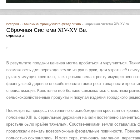
История
»
Экономика французского феодализма
» Оброчная система XIV-XV вв.
Оброчная Система XIV-XV Вв.
Страница 2
В результате продажи цензива могла дробиться и укрупняться. Таки
возможность для перехода земли из рук в руки, для утраты её неим
руках у имущих крестьян, т. е. цензива вела к росту имущественного
французской деревне способствовали также рост товарности крестья
специализация. Крестьяне всё больше связывались с местным рынко
сельскохозяйственные продукты и покупая изделия городского ремес
Несмотря на процесс постепенного освобождения крестьян от крепост
половины XIII в. сервильные держания начали постепенно заменять
крестьян было крайне тяжёлым. Собственниками земли оставались ф
продолжали лежать всевозможные феодальные повинности. Прежние
полностью сохранялись. И хотя серв, становясь вилланом, перестав