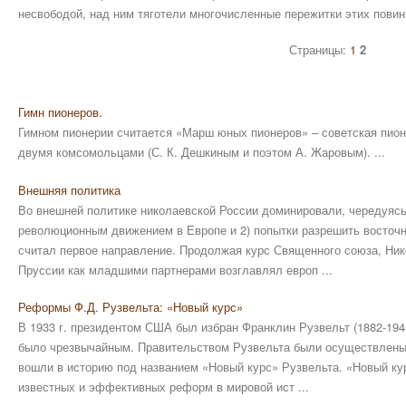
несвободой, над ним тяготели многочисленные пережитки этих повин
Страницы:
1
2
Гимн пионеров.
Гимном пионерии считается «Марш юных пионеров» – советская пионе
двумя комсомольцами (С. К. Дешкиным и поэтом А. Жаровым). ...
Внешняя политика
Во внешней политике николаевской России доминировали, чередуясь,
революционным движением в Европе и 2) попытки разрешить восточн
считал первое направление. Продолжая курс Священного союза, Ник
Пруссии как младшими партнерами возглавлял европ ...
Реформы Ф.Д. Рузвельта: «Новый курс»
В 1933 г. президентом США был избран Франклин Рузвельт (1882-194
было чрезвычайным. Правительством Рузвельта были осуществлен
вошли в историю под названием «Новый курс» Рузвельта. «Новый ку
известных и эффективных реформ в мировой ист ...