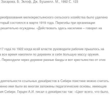
. Захарова, Б. Эклоф, Дж. Бушнелл. М., 1992 С. 123
преобразования мелкокрестьянского сельского хозяйства было уделено
который состоялся в марте 1919 года. Перегибы при организации
 решительно осуждены. «Действовать здесь насилием – говорил на
17 года по 1922 когда всей властю руководили рабочие прышлось на
а все время накопили по деревнях в себя большую массу оружия.
 Переходили через деревне разные банды и вот крестьянство от этих
 деятельности ссыльных декабристов в Сибири поистине можно считать
менно ими были во многом заложены педагогические основы, имеющие
 Сибири. Герцен А.И. писал о декабристах так: «Цвет всего, что было,