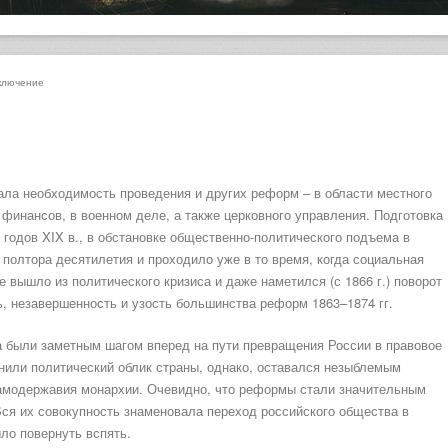
ключение
ала необходимость проведения и других реформ – в области местного
 финансов, в военном деле, а также церковного управления. Подготовка
 годов XIX в., в обстановке общественно-политического подъема в
 полтора десятилетия и проходило уже в то время, когда социальная
 вышло из политического кризиса и даже наметился (с 1866 г.) поворот
, незавершенность и узость большинства реформ 1863–1874 гг.
а были заметным шагом вперед на пути превращения России в правовое
нили политический облик страны, однако, оставался незыблемым
амодержавия монархии. Очевидно, что реформы стали значительным
Вся их совокупность знаменовала переход российского общества в
ыло повернуть вспять.