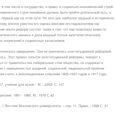
в том числе и государство, и право, и социально-экономический строй.
номического строя неизбежно должно было пройти длительный путь, и
первый шаг на этом пути. Но зато шаг наиболее трудный и исторически
тому вполне уместна его оценка многими исследователями как
ние опыта реформ состоит также в том, что они позволили вывести
олитического кризиса и дали мощный толчок капиталистическому
ых потрясений и социальных катаклизмов.
гического завершения. Они не увенчались конституционной реформой.
ось. Этот провал попыток конституционной реформы, поворот к
ул от правительства либеральные слои общества, он содержал в
ии с нерешенностью аграрной, социальной, национальной проблем
ном счете, к революционным событиям 1905–1907 годов и 1917 года.
7: учебник для вузов.– М.;.,2000г С. 147
еломе: 1861 - 1880. М., 1978 С.42
 // Вестник Московского университета. – сер. 11, Право. –1998 С. 21