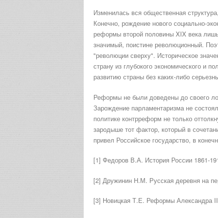
Изменилась вся общественная структура, 
Конечно, рождение нового социально-эко
реформы второй половины XIX века лишь 
значимый, поистине революционный. Поэ
"революции сверху". Историческое значе
страну из глубокого экономического и п
развитию страны без каких-либо серьезн
Реформы не были доведены до своего ло
Зарождение парламентаризма не состоял
политике контрреформ не только оттолкн
зародыше тот фактор, который в сочетан
привел Российское государство, в конеч
[1] Федоров В.А. История России 1861-191
[2] Дружинин Н.М. Русская деревня на пер
[3] Новицкая Т.Е. Реформы Александра II.